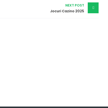
NEXT POST
Jocuri Cazino 2025