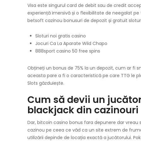
Visa este singurul card de debit sau de credit accepta
experiență imersivă și o flexibilitate de neegalat pe t
betsoft cazinou bonusuri de depozit și gratuit slotu
Sloturi noi gratis casino
Jocuri Ca La Aparate Wild Chapo
888sport casino 50 free spins
Obțineți un bonus de 75% la un depozit, cum ar fi sm
aceasta pare a fi o caracteristică pe care TTG le pl
Slots găzduiește.
Cum să devii un jucător
blackjack din cazinouri
Dar, bitcoin casino bonus fara depunere dar vreau
cazinou pe ceea ce văd ca un site extrem de frumos
utilizării depinde de locația exactă a jucătorului. P