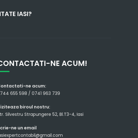
ITATE IASI?
CONTACTATI-NE ACUM!
ontactati-ne acum:
744 655 598 / 0741 963 739
iziteaza biroul nostru:
tr. Silvestru Strapungere 52, Bl.T3-4, Iasi
crie-ne un email
asiexpertcontabil@gmail.com