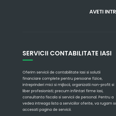
AVETI INTR
SERVICII CONTABILITATE IASI
Oferim servicii de contabilitate Iasi si solutii
financiare complete pentru persoane fizice,
intreprinderi mici si mijlocii, organizatii non-profit si
liber profesionisti; precum infiintari firme Iasi,
consultanta fiscala si servicii de personal. Pentru a
vedea intreaga lista a serviciilor oferite, va rugam s
accesati pagina de servicii.