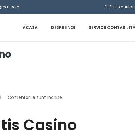
@gmail.com
Esti in cautar
ACASA
DESPRE NOI
SERVICII CONTABILITA
ino
pentru
Comentariile sunt închise
Sloturi
Noi
atis Casino
Gratis
Casino