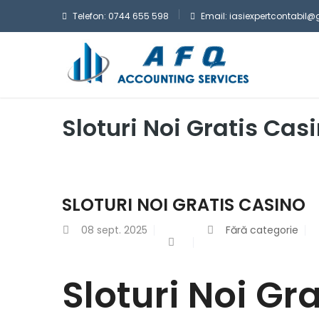
Telefon: 0744 655 598
Email: iasiexpertcontabil
Sloturi Noi Gratis Cas
SLOTURI NOI GRATIS CASINO
08
sept. 2025
Fără categorie
Sloturi Noi Gr