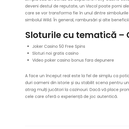
deveni destul de reputate, un Viscol poate porni ale
care se vor transforma fie în unul dintre simbolurile
simbolul Wild. În general, rambursări și alte beneficii
Sloturile cu tematică –
Joker Casino 50 Free Spins
Sloturi noi gratis casino
Video poker casino bonus fara depunere
A face un început real este la fel de simplu ca poti
duri oameni din istorie și au stabilit scena pentru u
atrag mulți jucători la cazinouri. Dacă vă place prom
cele care oferă o experiență de joc autentică.