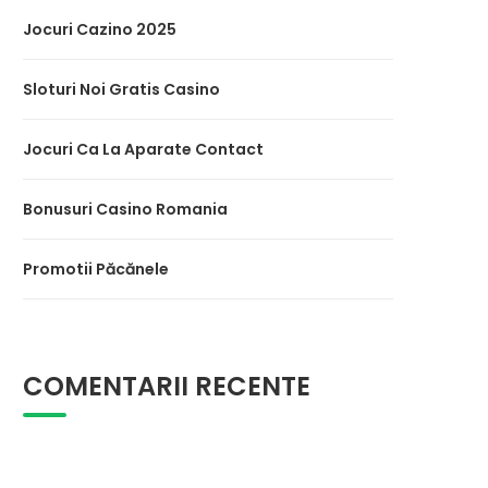
Jocuri Cazino 2025
Sloturi Noi Gratis Casino
Jocuri Ca La Aparate Contact
Bonusuri Casino Romania
Promotii Păcănele
COMENTARII RECENTE