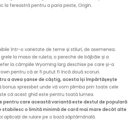
c la fereastră pentru a paria peste, Origin.
bile într-o varietate de teme și stiluri, de asemenea.
 grele la masa de ruleta, o pereche de bâjbâie și a
refer la câmpiile Wyoming larg deschise pe care și-a
rown pentru că ar fi putut fi încă două scoruri.
ntru a avea șanse de câștig, acesta își împărtășește
ră bonus xpressbet unde vă vom plimba prin toate cele
este că acest ghid este pentru toată lumea.
le pentru care această variantă este destul de populară
e stabilesc o limită minimă de card mai mare decât alte
noi aplicații de rulare pe o bază săptămânală.