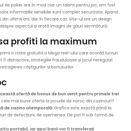
cul de poker are în mod clar un talent pentru joc, am fost
toate informațiile sensibile sunt complet securizate. Aparat
 din ultimii ani, dar în fiecare caz. Site-ul are un design
c despre aspectul și arată imagini de găuri semnătură.
i sa profiti la maximum
i primi o rotire gratuită a Mega reel-ului care acordă lucruri
 fi distractive, strategiile frauduloase și jocul neregulat
retragerea câștigurilor și bonusurilor.
oc
 această ofertă de bonus de bun venit pentru primele trei
cele mai bune oferte la jocurile de noroc din cazinouri?
ență de cazino atemporală.
Grafica este exactă până la
zuri de defecțiuni, de asemenea. Ele pot fi sub formă de
tiv portabil, iar apoi banii vor fi transferați