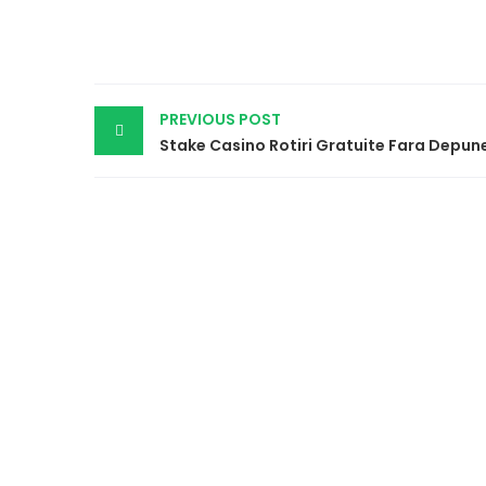
Post
PREVIOUS POST
navigation