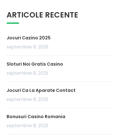
ARTICOLE RECENTE
Jocuri Cazino 2025
septembrie 8, 2025
Sloturi Noi Gratis Casino
septembrie 8, 2025
Jocuri Ca La Aparate Contact
septembrie 8, 2025
Bonusuri Casino Romania
septembrie 8, 2025